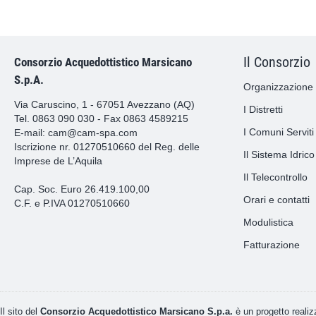
Il Consorzio
Consorzio Acquedottistico Marsicano
S.p.A.
Organizzazione
Via Caruscino, 1 - 67051 Avezzano (AQ)
I Distretti
Tel. 0863 090 030 - Fax 0863 4589215
I Comuni Serviti
E-mail:
cam@cam-spa.com
Iscrizione nr. 01270510660 del Reg. delle
Il Sistema Idrico
Imprese de L’Aquila
Il Telecontrollo
Cap. Soc. Euro 26.419.100,00
Orari e contatti
C.F. e P.IVA 01270510660
Modulistica
Fatturazione
Il sito del
Consorzio Acquedottistico Marsicano S.p.a.
è un progetto reali